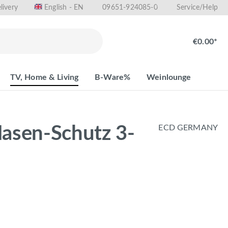
livery
09651-924085-0
English - EN
Service/Help
€0.00*
TV, Home & Living
B-Ware%
Weinlounge
asen-Schutz 3-
ECD GERMANY