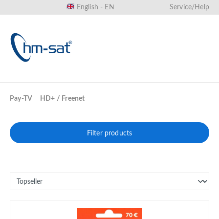
English - EN
Service/Help
in content
Pay-TV
HD+ / Freenet
Filter products