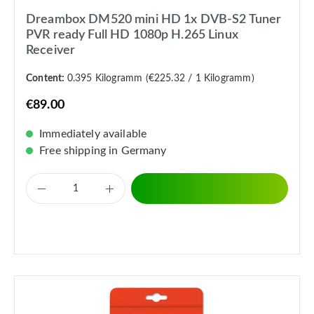
Dreambox DM520 mini HD 1x DVB-S2 Tuner
PVR ready Full HD 1080p H.265 Linux
Receiver
Content:
0.395 Kilogramm
(€225.32 / 1 Kilogramm)
€89.00
Immediately available
Free shipping in Germany