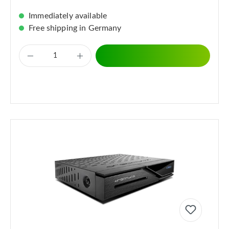
Immediately available
Free shipping in Germany