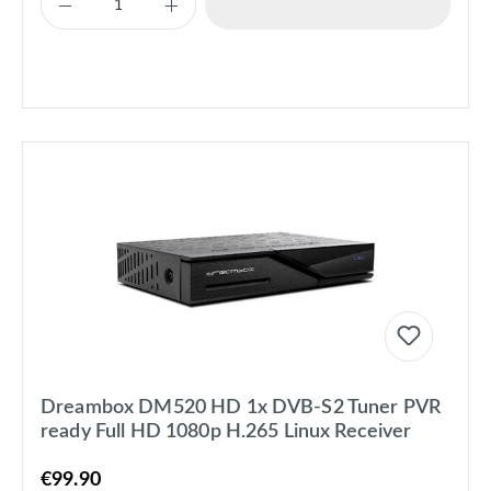
Dreambox DM520 HD 1x DVB-S2 Tuner PVR
ready Full HD 1080p H.265 Linux Receiver
€99.90