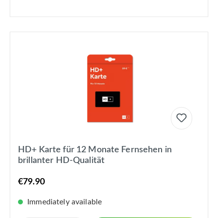
HD+ Karte für 12 Monate Fernsehen in
brillanter HD-Qualität
€79.90
Immediately available