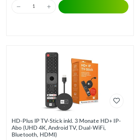
HD-Plus IP TV-Stick inkl. 3 Monate HD+ IP-
Abo (UHD 4K, Android TV, Dual-WiFi,
Bluetooth, HDMI)