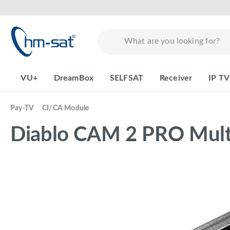
search
Skip to main navigation
VU+
DreamBox
SELFSAT
Receiver
IP TV
Pay-TV
CI/CA Module
Diablo CAM 2 PRO Mult
Skip image gallery