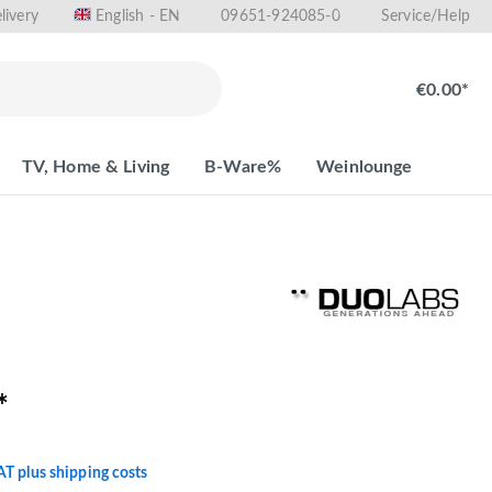
livery
09651-924085-0
English - EN
Service/Help
€0.00*
TV, Home & Living
B-Ware%
Weinlounge
*
VAT plus shipping costs