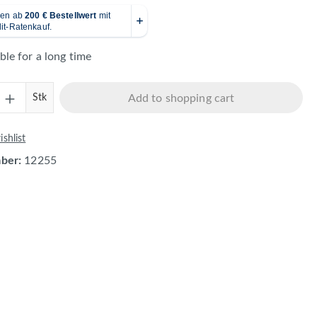
ble for a long time
Quantity: Enter the desired amount or use 
Stk
Add to shopping cart
shlist
mber:
12255