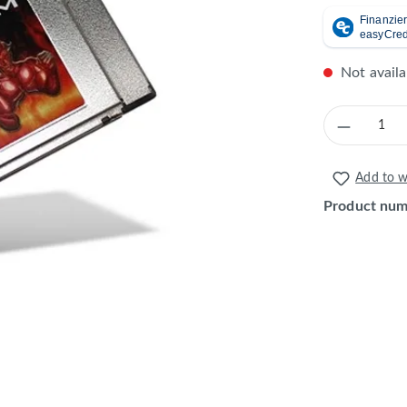
Not availa
Product 
Add to wi
Product nu