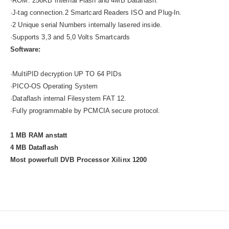
·ROM: 256KB Internal Flash and 4MB Dataflash.
·J-tag connection.2 Smartcard Readers ISO and Plug-In.
·2 Unique serial Numbers internally lasered inside.
·Supports 3,3 and 5,0 Volts Smartcards
Software:
·MultiPID decryption UP TO 64 PIDs
·PICO-OS Operating System
·Dataflash internal Filesystem FAT 12.
·Fully programmable by PCMCIA secure protocol.
1 MB RAM anstatt
4 MB Dataflash
Most powerfull DVB Processor Xilinx 1200