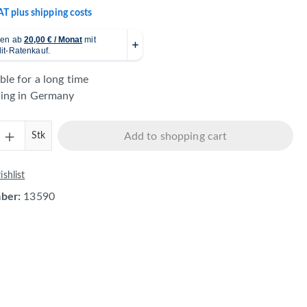
VAT plus shipping costs
ble for a long time
ping in Germany
Quantity: Enter the desired amount or use 
Stk
Add to shopping cart
shlist
mber:
13590