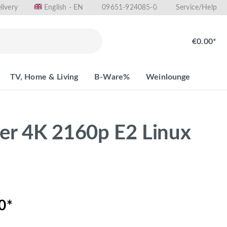
livery
09651-924085-0
English - EN
Service/Help
€0.00*
TV, Home & Living
B-Ware%
Weinlounge
r 4K 2160p E2 Linux
0*