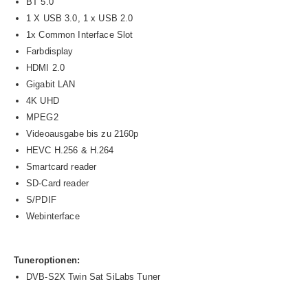
BT 5.0
1 X USB 3.0, 1 x USB 2.0
1x Common Interface Slot
Farbdisplay
HDMI 2.0
Gigabit LAN
4K UHD
MPEG2
Videoausgabe bis zu 2160p
HEVC H.256 & H.264
Smartcard reader
SD-Card reader
S/PDIF
Webinterface
Tuneroptionen:
DVB-S2X Twin Sat SiLabs Tuner