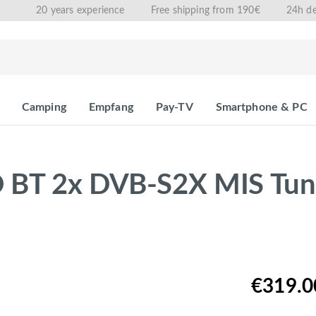
20 years experience
Free shipping from 190€
24h de
Camping
Empfang
Pay-TV
Smartphone & PC
 BT 2x DVB-S2X MIS Tune
€319.0