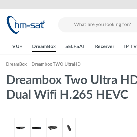
search
Skip to main navigation
VU+
DreamBox
SELFSAT
Receiver
IP TV
DreamBox
Dreambox TWO UltraHD
Dreambox Two Ultra HD
Dual Wifi H.265 HEVC
Skip image gallery