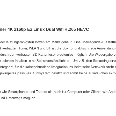
er 4K 2160p E2 Linux Dual Wifi H.265 HEVC
 der leistungsfähigsten Boxen am Markt gebaut. Eine überragende Ausstat
t verbauten Tuner, WLAN und BT ist die Box für praktisch jede Anwendung
 durch den verbauten SD-Kartenleser problemlos möglich. Die Wiedergabe v
dierten Inhalten, eine Selbstverständlichkeit. Um z.B. den Streamingserve
tegriert, für die kabelgebundene Integration ins heimische Netzwerk steht
geklügeltes passives Kühlsystem besitzt und somit keine zusätzlichen aktive
e wie Smartphones und Tablets als auch für Computer oder Clients wie And
und Unterwegs möglich.