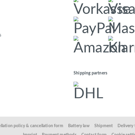
s
Shipping partners
llation policy & cancellation form
Battery law
Shipment
Delivery