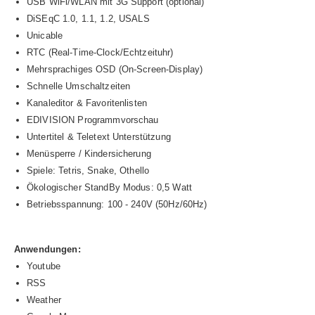
USB WiFi/WLAN mit 3G Support (optional)
DiSEqC 1.0, 1.1, 1.2, USALS
Unicable
RTC (Real-Time-Clock/Echtzeituhr)
Mehrsprachiges OSD (On-Screen-Display)
Schnelle Umschaltzeiten
Kanaleditor & Favoritenlisten
EDIVISION Programmvorschau
Untertitel & Teletext Unterstützung
Menüsperre / Kindersicherung
Spiele: Tetris, Snake, Othello
Ökologischer StandBy Modus: 0,5 Watt
Betriebsspannung: 100 - 240V (50Hz/60Hz)
Anwendungen:
Youtube
RSS
Weather