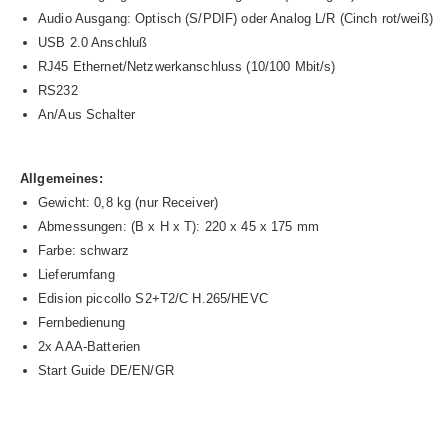
Audio Ausgang: Optisch (S/PDIF) oder Analog L/R (Cinch rot/weiß)
USB 2.0 Anschluß
RJ45 Ethernet/Netzwerkanschluss (10/100 Mbit/s)
RS232
An/Aus Schalter
Allgemeines:
Gewicht: 0,8 kg (nur Receiver)
Abmessungen: (B x H x T): 220 x 45 x 175 mm
Farbe: schwarz
Lieferumfang
Edision piccollo S2+T2/C H.265/HEVC
Fernbedienung
2x AAA-Batterien
Start Guide DE/EN/GR