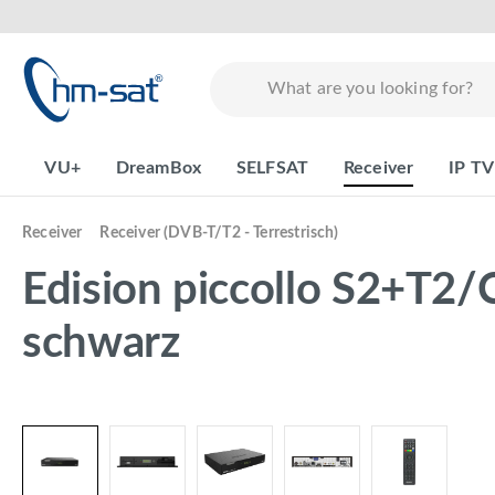
search
Skip to main navigation
VU+
DreamBox
SELFSAT
Receiver
IP TV
Receiver
Receiver (DVB-T/T2 - Terrestrisch)
Edision piccollo S2+T
schwarz
Skip image gallery