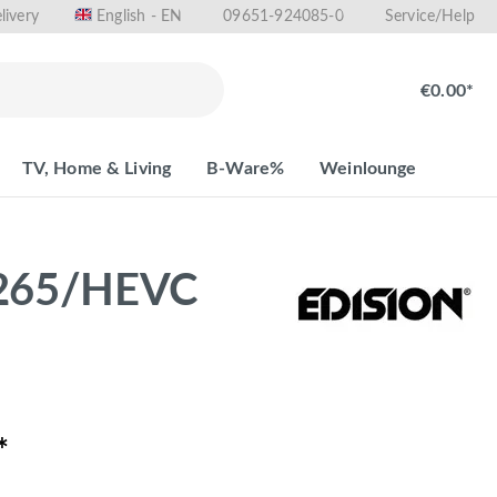
livery
09651-924085-0
English - EN
Service/Help
€0.00*
TV, Home & Living
B-Ware%
Weinlounge
.265/HEVC
*