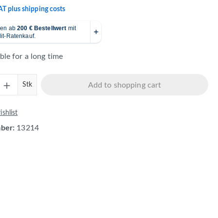
VAT plus shipping costs
ble for a long time
Quantity: Enter the desired amount or use 
Stk
Add to shopping cart
shlist
mber:
13214