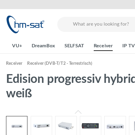
search
Skip to main navigation
VU+
DreamBox
SELFSAT
Receiver
IP TV
Receiver
Receiver (DVB-T/T2 - Terrestrisch)
Edision progressiv hyb
weiß
Skip image gallery