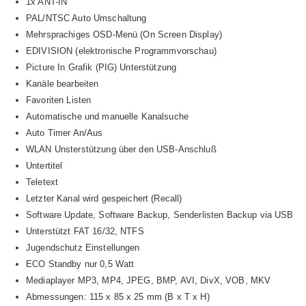
1x ANT-IN
PAL/NTSC Auto Umschaltung
Mehrsprachiges OSD-Menü (On Screen Display)
EDIVISION (elektronische Programmvorschau)
Picture In Grafik (PIG) Unterstützung
Kanäle bearbeiten
Favoriten Listen
Automatische und manuelle Kanalsuche
Auto Timer An/Aus
WLAN Unsterstützung über den USB-Anschluß
Untertitel
Teletext
Letzter Kanal wird gespeichert (Recall)
Software Update, Software Backup, Senderlisten Backup via USB
Unterstützt FAT 16/32, NTFS
Jugendschutz Einstellungen
ECO Standby nur 0,5 Watt
Mediaplayer MP3, MP4, JPEG, BMP, AVI, DivX, VOB, MKV
Abmessungen: 115 x 85 x 25 mm (B x T x H)