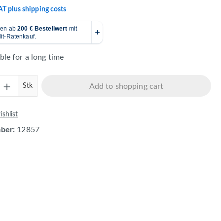
VAT plus shipping costs
ble for a long time
Quantity: Enter the desired amount or use 
Stk
Add to shopping cart
shlist
mber:
12857