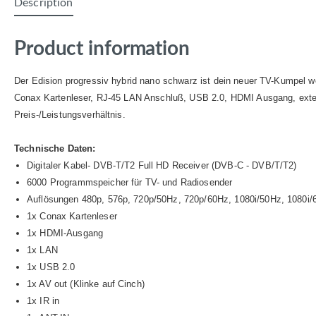
Description
Product information
Der Edision progressiv hybrid nano schwarz ist dein neuer TV-Kumpel 
Conax Kartenleser, RJ-45 LAN Anschluß, USB 2.0, HDMI Ausgang, exte
Preis-/Leistungsverhältnis.
Technische Daten:
Digitaler Kabel- DVB-T/T2 Full HD Receiver (DVB-C - DVB/T/T2)
6000 Programmspeicher für TV- und Radiosender
Auflösungen 480p, 576p, 720p/50Hz, 720p/60Hz, 1080i/50Hz, 1080i
1x Conax Kartenleser
1x HDMI-Ausgang
1x LAN
1x USB 2.0
1x AV out (Klinke auf Cinch)
1x IR in