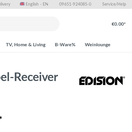
livery
09651-924085-0
English - EN
Service/Help
€0.00*
TV, Home & Living
B-Ware%
Weinlounge
el-Receiver
*