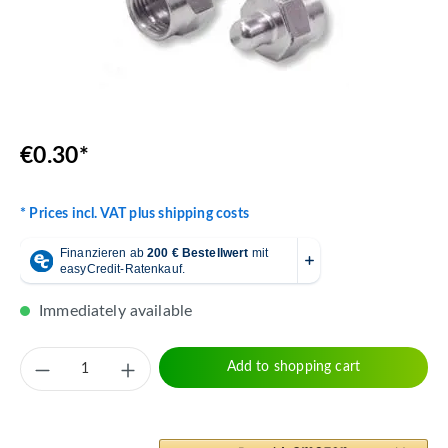
€0.30*
* Prices incl. VAT plus shipping costs
Immediately available
Product Quantity: Enter the desired amount 
Add to shopping cart