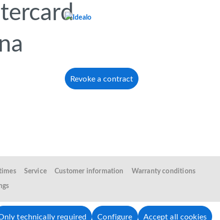
Revoke a contract
 times
Service
Customer information
Warranty conditions
ngs
Only technically required
Configure
Accept all cookies