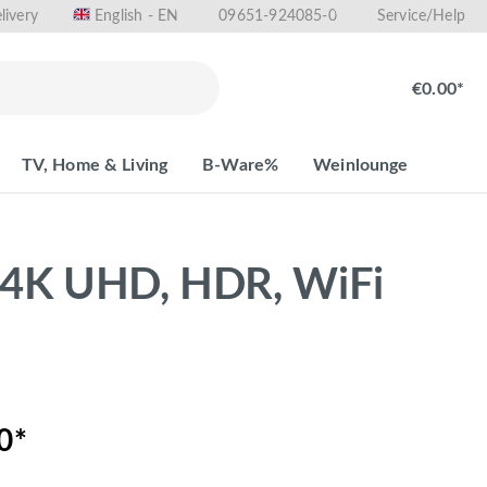
livery
09651-924085-0
English - EN
Service/Help
€0.00*
TV, Home & Living
B-Ware%
Weinlounge
 (4K UHD, HDR, WiFi
0*