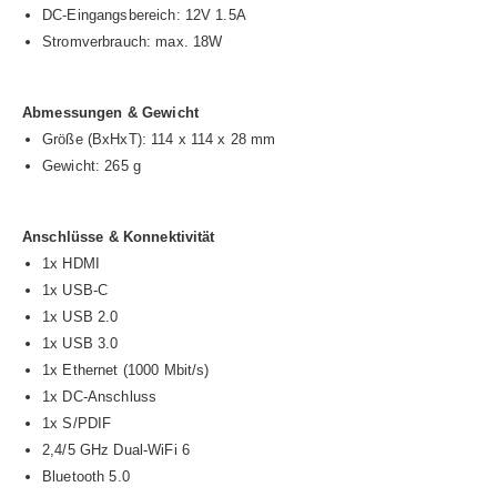
DC-Eingangsbereich: 12V 1.5A
Stromverbrauch: max. 18W
Abmessungen & Gewicht
Größe (BxHxT): 114 x 114 x 28 mm
Gewicht: 265 g
Anschlüsse & Konnektivität
1x HDMI
1x USB-C
1x USB 2.0
1x USB 3.0
1x Ethernet (1000 Mbit/s)
1x DC-Anschluss
1x S/PDIF
2,4/5 GHz Dual-WiFi 6
Bluetooth 5.0