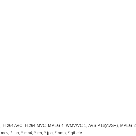
file, H.264 AVC, H.264 MVC, MPEG-4, WMV/VC-1, AVS-P16(AVS+), MPEG-2
ov, * iso, * mp4, * rm, * jpg, * bmp, * gif etc.