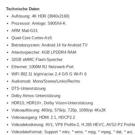
Technische Daten
Auflösung: 4K HDR (3840x2160)
Prozessor: Amlogic S905X4-K
ARM Mali-G31
Quad-Core Cortex-As5
Betriebssystem: Android 14 für Android TV
Arbeitsspeicher: 4GB LPDDR4 RAM
32GB eMMC Flash-Speicher
Ethernet: 1000M RJ Netzwerk-Port
WiFi 802.11 b/g/n/ac/ax 2,4 G/5 G Wi-Fi 6
Audiomodi: Mono/Stereo/Links/Rechts
DTS-Unterstützung
Dolby Atmos-Unterstützung
HDR10, HDR10+, Dolby Vision-Unterstützung
Videoauflösung: 480i/p, 576i/p, 720p, 1080i/pi 4Kx2K
Videoausgang: HDMI 2.1, HDCP2.2
Videodekodierung: AV1, VP9 Profile-2, H.265 HEVC, AVS2-P2 Pro
Videodateiformat: Support * mkv, * wmv, * mpg, * mpeg, * dat, * avi, m