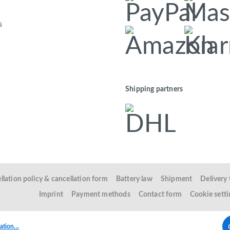
s
Shipping partners
llation policy & cancellation form
Battery law
Shipment
Delivery
Imprint
Payment methods
Contact form
Cookie setti
tion...