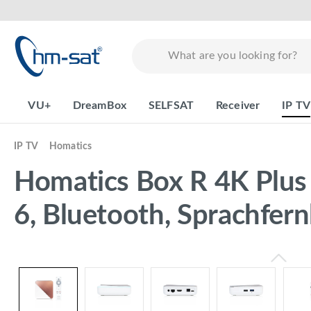
search
Skip to main navigation
VU+
DreamBox
SELFSAT
Receiver
IP TV
IP TV
Homatics
Homatics Box R 4K Plus
6, Bluetooth, Sprachfer
Skip image gallery