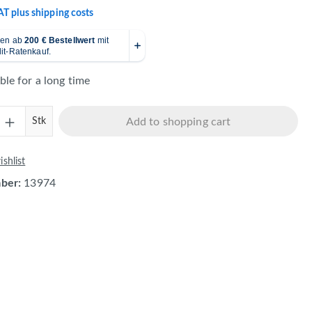
VAT plus shipping costs
ble for a long time
Quantity: Enter the desired amount or use 
Stk
Add to shopping cart
shlist
mber:
13974