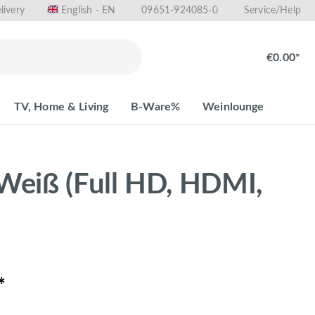
livery
09651-924085-0
English - EN
Service/Help
€0.00*
TV, Home & Living
B-Ware%
Weinlounge
 Weiß (Full HD, HDMI,
*