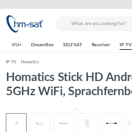
search
Skip to main navigation
VU+
DreamBox
SELFSAT
Receiver
IP TV
IP TV
Homatics
Homatics Stick HD Andr
5GHz WiFi, Sprachfernb
Skip image gallery