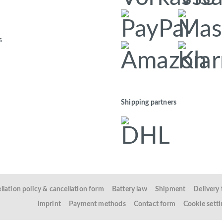
s
Shipping partners
llation policy & cancellation form
Battery law
Shipment
Delivery
Imprint
Payment methods
Contact form
Cookie setti