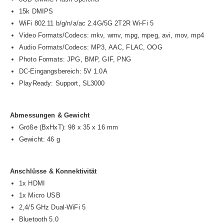
15k DMIPS
WiFi 802.11 b/g/n/a/ac 2.4G/5G 2T2R Wi-Fi 5
Video Formats/Codecs: mkv, wmv, mpg, mpeg, avi, mov, mp4
Audio Formats/Codecs: MP3, AAC, FLAC, OOG
Photo Formats: JPG, BMP, GIF, PNG
DC-Eingangsbereich: 5V 1.0A
PlayReady: Support, SL3000
Abmessungen & Gewicht
Größe (BxHxT): 98 x 35 x 16 mm
Gewicht: 46 g
Anschlüsse & Konnektivität
1x HDMI
1x Micro USB
2,4/5 GHz Dual-WiFi 5
Bluetooth 5.0