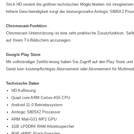
Stick HD vereint die größten technischen Möglichkeiten mit integriertem 
höhere Geschwindigkeit sorgt der leistungsstarke Amlogic S805X2 Proz
Chromecast-Funktion
Chromecast-Unterstützung ist eine sehr praktische Zusatzfunktion. Selb
auf Ihrem TV-Bildschirm anzuzeigen.
Google Play Store
Mit vollständiger Zertifizierung haben Sie Zugriff auf den Play Store 
Gerät kein kostenpflichtiges Abonnement oder Abonnement für Multimedi
Technische Daten
HD Auflösung
Quad core ARM Cortex-A55 CPU
Android 11.0 Betriebssystem
Amlogic S805X2 Prozessor
ARM Mali-G31 MP2 GPU
1GB LPDDR4 RAM Arbeitsspeicher
8GB eMMC Flash-Speicher