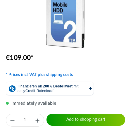
€109.00*
* Prices incl. VAT plus shipping costs
Immediately available
Product Quantity: Enter the desired amount 
Add to shopping cart