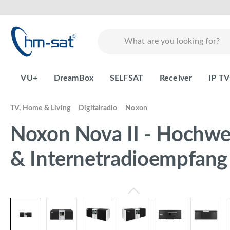
search
Skip to main navigation
VU+
DreamBox
SELFSAT
Receiver
IP TV
TV, Home & Living
Digitalradio
Noxon
Noxon Nova II - Hochwe
& Internetradioempfang
Skip image gallery