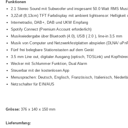
Funktionen
2.1 Stereo Sound mit Subwoofer und insgesamt 50.0 Watt RMS Musi
3,2Zoll (8,13cm) TFT Farbdisplay mit ambient lightsensor: Helligkei
Internetradio, DAB+, DAB und UKW Empfang
Spotify Connect (Premium Account erforderlich)
Musikwiedergabe über Bluetooth (4.0), USB ( 2.0 ), line-in 3,5 mm
Musik von Computer und Netzwerkfestplatten abspielen (DLNA/ uPn
Fünf frei belegbare Stationstasten auf dem Gerät
3.5 mm Line out, digitaler Ausgang (optisch, TOSLink) und Kopfhöre
Wecker mit Schlummer Funktion, Dual Alarm
Steuerbar mit der kostenlosen App
Menusprachen: Deutsch, Englisch, Französisch, Italienisch, Niederl
Netzschalter für EIN/AUS
Grösse:
376 x 140 x 150 mm
Lieferumfang: