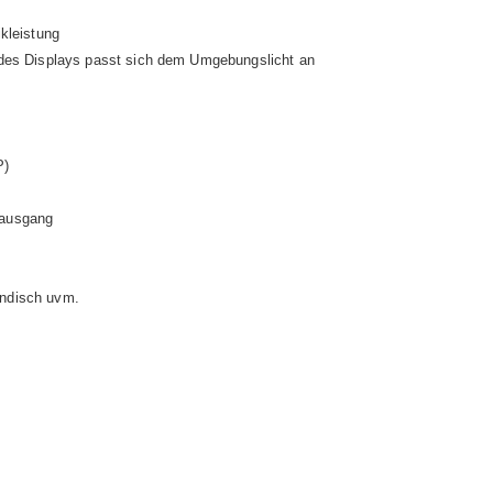
kleistung
t des Displays passt sich dem Umgebungslicht an
P)
rausgang
ändisch uvm.