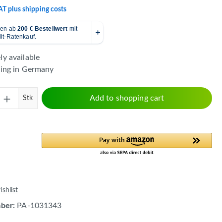
VAT plus shipping costs
y available
ping in Germany
Quantity: Enter the desired amount or use 
Add to shopping cart
Stk
shlist
mber:
PA-1031343