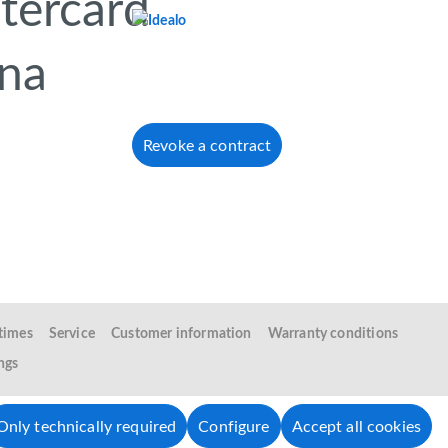
Revoke a contract
 times
Service
Customer information
Warranty conditions
ngs
Only technically required
Configure
Accept all cookies