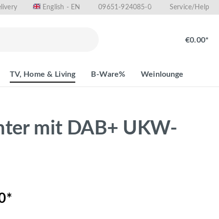
livery
09651-924085-0
English - EN
Service/Help
€0.00*
TV, Home & Living
B-Ware%
Weinlounge
center mit DAB+ UKW-
0*