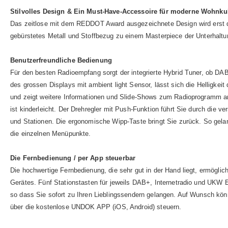
Stilvolles Design & Ein Must-Have-Accessoire für moderne Wohnkul
Das zeitlose mit dem REDDOT Award ausgezeichnete Design wird erst du
gebürstetes Metall und Stoffbezug zu einem Masterpiece der Unterhaltu
Benutzerfreundliche Bedienung
Für den besten Radioempfang sorgt der integrierte Hybrid Tuner, ob DA
des grossen Displays mit ambient light Sensor, lässt sich die Helligk
und zeigt weitere Informationen und Slide-Shows zum Radioprogramm a
ist kinderleicht. Der Drehregler mit Push-Funktion führt Sie durch die v
und Stationen. Die ergonomische Wipp-Taste bringt Sie zurück. So gela
die einzelnen Menüpunkte.
Die Fernbedienung / per App steuerbar
Die hochwertige Fernbedienung, die sehr gut in der Hand liegt, ermögl
Gerätes. Fünf Stationstasten für jeweils DAB+, Internetradio und UKW 
so dass Sie sofort zu Ihren Lieblingssendern gelangen. Auf Wunsch 
über die kostenlose UNDOK APP (iOS, Android) steuern.