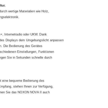
tur.
rch wertige Materialien wie Holz,
ngselektronik.
B+, Internetradio oder UKW. Dank
eit des Displays dem Umgebungslicht anpassen
n. Die Bedienung des Gerätes
erschiedenen Einstellungen, Funktionen
ngen Sie in Sekunden schnelle durch
icht eine bequeme Bedienung des
Empfang, stehen Ihnen zur Verfügung,
können Sie das NOXON NOVA II auch