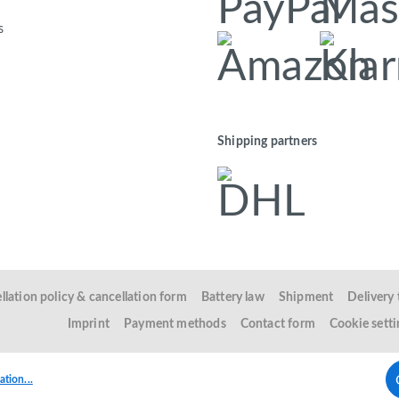
s
Shipping partners
llation policy & cancellation form
Battery law
Shipment
Delivery
Imprint
Payment methods
Contact form
Cookie setti
tion...