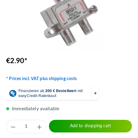
€2.90*
* Prices incl. VAT plus shipping costs
Immediately available
Product Quantity: Enter the desired amount 
Add to shopping cart