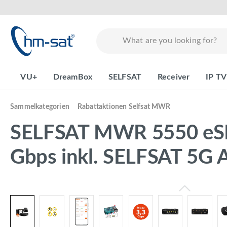
search
Skip to main navigation
VU+
DreamBox
SELFSAT
Receiver
IP TV
Sammelkategorien
Rabattaktionen Selfsat MWR
SELFSAT MWR 5550 eSIM
Gbps inkl. SELFSAT 5G 
Skip image gallery