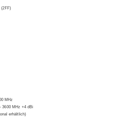
 (2FF)
600 MHz
 - 3600 MHz +4 dBi
nal erhältlich)