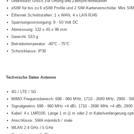
Unterstützt GNSS zur Ortung und Zeitsynchronisation
eSIM für bis zu 6 eSIM Profile und 2 SIM-Karteneinschübe: Mini SIM
Ethernet Schnittstellen: 1 x WAN, 4 x LAN RJ45
Spannungsversorgung: 9 - 50 Volt DC
Abmessung: 132 x 45 x 96 mm
Gewicht: 533 g
Betriebstemperatur: -40°C - 75°C
Schutzklasse: IP30
Technische Daten Antenne
4G / LTE / 5G
MIMO Frequenzbereich: 698 - 960 MHz, 1710 - 2690 MHz, 2900 - 3
Signalgewinn: 698 - 960 MHz +4 dBi; 1710 - 2690 MHz +4 dBi, 2900
Kabel: 4 x LMR100, Länge 1 m (1 m oder 2 m Kabelverlängerung optio
Anschlüsse: SMA männlich / male
WLAN 2.4 GHz / 5 GHz