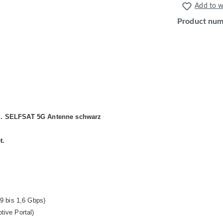
Add to wi
Product nu
l. SELFSAT 5G Antenne schwarz
t.
9 bis 1,6 Gbps)
ive Portal)