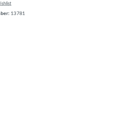
shlist
mber:
13781