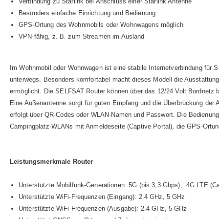
Verbindung zu Starlink bei Anschluss einer Starlink Antenne
Besonders einfache Einrichtung und Bedienung
GPS-Ortung des Wohnmobils oder Wohnwagens möglich
VPN-fähig, z. B. zum Streamen im Ausland
Im Wohnmobil oder Wohnwagen ist eine stabile Internetverbindung für 
unterwegs. Besonders komfortabel macht dieses Modell die Ausstattung
ermöglicht. Die SELFSAT Router können über das 12/24 Volt Bordnetz 
Eine Außenantenne sorgt für guten Empfang und die Überbrückung der A
erfolgt über QR-Codes oder WLAN-Namen und Passwort. Die Bedienung ist
Campingplatz-WLANs mit Anmeldeseite (Captive Portal), die GPS-Ortung
Leistungsmerkmale Router
Unterstützte Mobilfunk-Generationen: 5G (bis 3,3 Gbps), 4G LTE (Ca
Unterstützte WiFi-Frequenzen (Eingang): 2.4 GHz, 5 GHz
Unterstützte WiFi-Frequenzen (Ausgabe): 2.4 GHz, 5 GHz