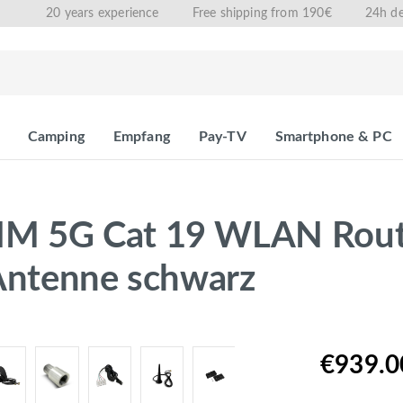
20 years experience
Free shipping from 190€
24h de
Camping
Empfang
Pay-TV
Smartphone & PC
 5G Cat 19 WLAN Router
Antenne schwarz
€939.0