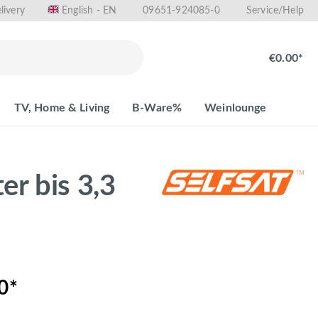
livery
09651-924085-0
English - EN
Service/Help
€0.00*
TV, Home & Living
B-Ware%
Weinlounge
 bis 3,3
0*