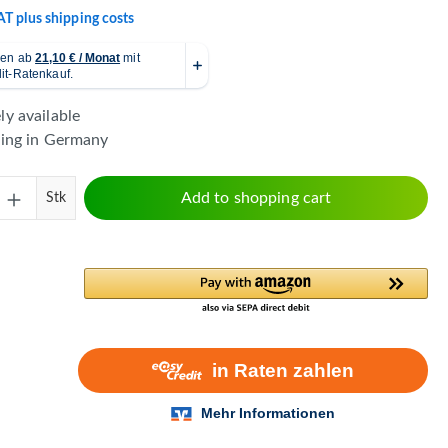
VAT plus shipping costs
y available
ping in Germany
Quantity: Enter the desired amount or use 
Add to shopping cart
Stk