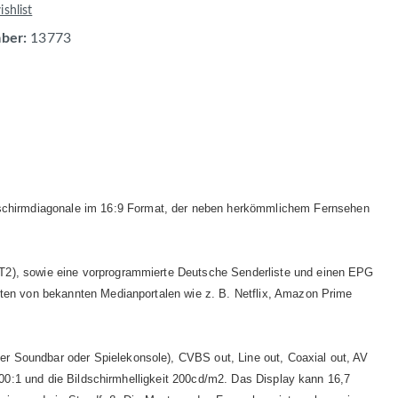
shlist
mber:
13773
dschirmdiagonale im 16:9 Format, der neben herkömmlichem Fernsehen
T2), sowie eine vorprogrammierte Deutsche Senderliste und einen EPG
lten von bekannten Medianportalen wie z. B. Netflix, Amazon Prime
er Soundbar oder Spielekonsole), CVBS out, Line out, Coaxial out, AV
000:1 und die Bildschirmhelligkeit 200cd/m2. Das Display kann 16,7