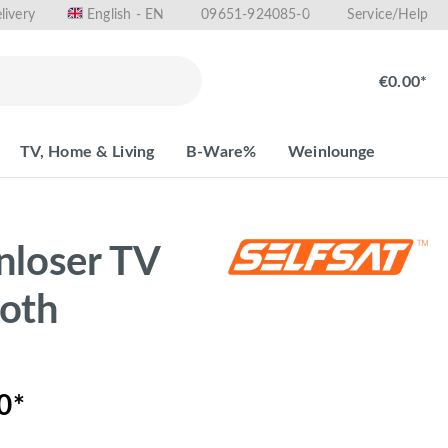
livery
09651-924085-0
English - EN
Service/Help
€0.00*
TV, Home & Living
B-Ware%
Weinlounge
loser TV
ooth
0*