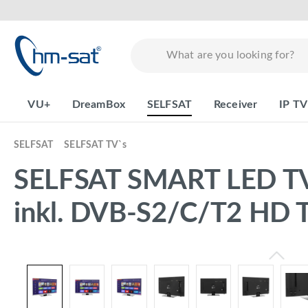
search
Skip to main navigation
VU+
DreamBox
SELFSAT
Receiver
IP TV
SELFSAT
SELFSAT TV`s
SELFSAT SMART LED TV 
inkl. DVB-S2/C/T2 HD 
Skip image gallery