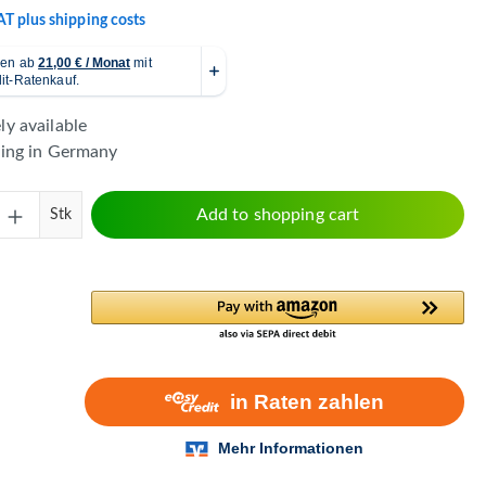
VAT plus shipping costs
y available
ping in Germany
Quantity: Enter the desired amount or use 
Add to shopping cart
Stk