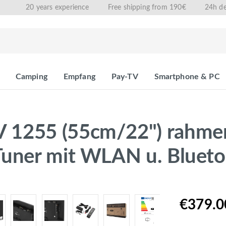
20 years experience
Free shipping from 190€
24h de
Camping
Empfang
Pay-TV
Smartphone & PC
1255 (55cm/22") rahmen
Tuner mit WLAN u. Bluet
€379.0