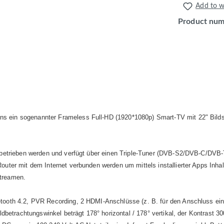
Add to wi
Product nu
ns ein sogenannter Frameless Full-HD (1920*1080p) Smart-TV mit 22" Bil
 betrieben werden und verfügt über einen Triple-Tuner (DVB-S2/DVB-C/DVB-
ter mit dem Internet verbunden werden um mittels installierter Apps Inha
treamen.
tooth 4.2, PVR Recording, 2 HDMI-Anschlüsse (z. B. für den Anschluss ein
betrachtungswinkel beträgt 178° horizontal / 178° vertikal, der Kontrast 3