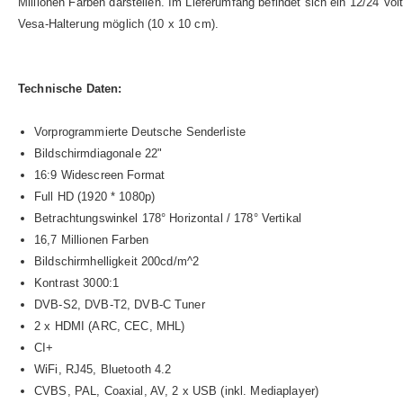
Millionen Farben darstellen. Im Lieferumfang befindet sich ein 12/24 Vol
Vesa-Halterung möglich (10 x 10 cm).
Technische Daten:
Vorprogrammierte Deutsche Senderliste
Bildschirmdiagonale 22"
16:9 Widescreen Format
Full HD (1920 * 1080p)
Betrachtungswinkel 178° Horizontal / 178° Vertikal
16,7 Millionen Farben
Bildschirmhelligkeit 200cd/m^2
Kontrast 3000:1
DVB-S2, DVB-T2, DVB-C Tuner
2 x HDMI (ARC, CEC, MHL)
CI+
WiFi, RJ45, Bluetooth 4.2
CVBS, PAL, Coaxial, AV, 2 x USB (inkl. Mediaplayer)