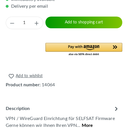
Delivery per email
Product Quantity: Enter the desired amount 
Add to shopping cart
Add to wishlist
Product number:
14064
Description
VPN / WireGuard Einrichtung für SELFSAT Firmware
Gerne können wir Ihnen Ihren VPN…
More