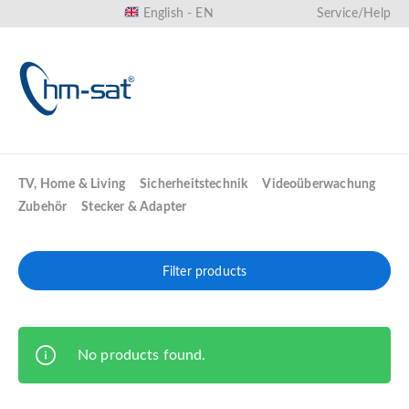
English - EN
Service/Help
in content
TV, Home & Living
Sicherheitstechnik
Videoüberwachung
Zubehör
Stecker & Adapter
Filter products
No products found.