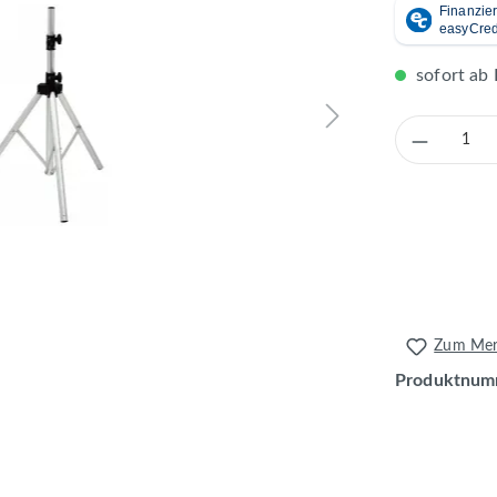
sofort ab 
Produkt 
Zum Merk
Produktnum