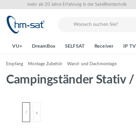
mehr als 20 Jahre Erfahrung in der Satellitentechnik
springen
Zur Hauptnavigation springen
VU+
DreamBox
SELFSAT
Receiver
IP TV
Empfang
Montage Zubehör
Wand- und Dachmontage
Campingständer Stativ /
Bildergalerie überspringen