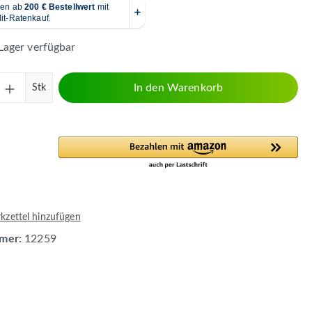
Lager verfügbar
Anzahl: Gib den gewünschten Wert ein ode
In den Warenkorb
Stk
zettel hinzufügen
mer:
12259