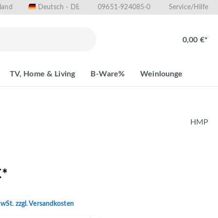
land
09651-924085-0
Deutsch - DE
Service/Hilfe
0,00 €*
TV, Home & Living
B-Ware%
Weinlounge
HMP
€*
MwSt. zzgl. Versandkosten