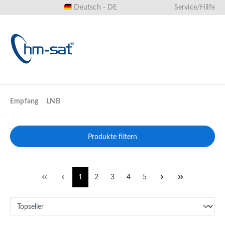
Deutsch - DE
Service/Hilfe
alt springen
Empfang
LNB
Produkte filtern
1
2
3
4
5