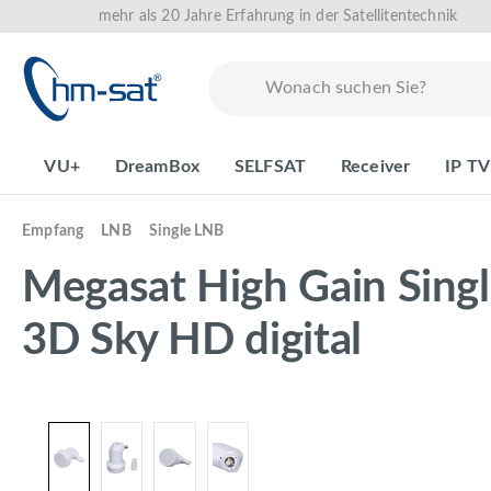
mehr als 20 Jahre Erfahrung in der Satellitentechnik
springen
Zur Hauptnavigation springen
VU+
DreamBox
SELFSAT
Receiver
IP TV
Empfang
LNB
Single LNB
Megasat High Gain Sing
3D Sky HD digital
Bildergalerie überspringen