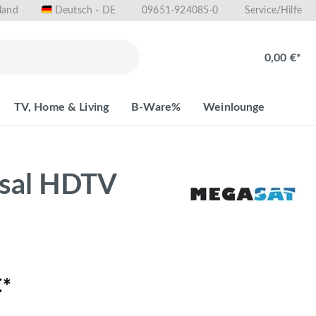
land
09651-924085-0
Deutsch - DE
Service/Hilfe
0,00 €*
TV, Home & Living
B-Ware%
Weinlounge
rsal HDTV
€*