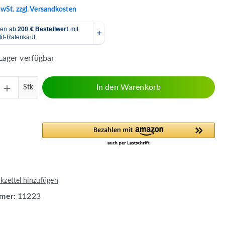
MwSt. zzgl. Versandkosten
Lager verfügbar
Anzahl: Gib den gewünschten Wert ein ode
In den Warenkorb
Stk
zettel hinzufügen
mer:
11223