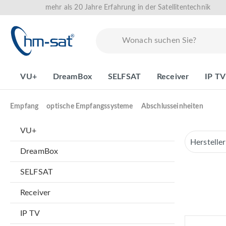
mehr als 20 Jahre Erfahrung in der Satellitentechnik
springen
Zur Hauptnavigation springen
VU+
DreamBox
SELFSAT
Receiver
IP TV
Empfang
optische Empfangssysteme
Abschlusseinheiten
VU+
Herstelle
DreamBox
SELFSAT
Receiver
IP TV