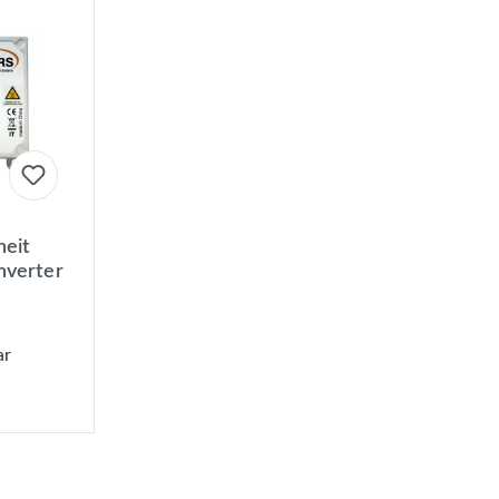
heit
nverter
ar