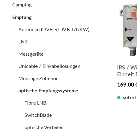
Camping
Empfang
Antennen (DVB-S/DVB-T/UKW)
LNB
Messgeräte
Unicable / Einkabellösungen
IRS / W
Einheit
Montage Zubehör
Konverte
169,00 
Multisc
optische Empfangssysteme
sofort
Fibre LNB
SwitchBlade
optische Verteiler