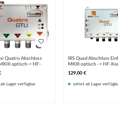
isi Quatro Abschluss
IRS Quad Abschluss Ein
 MKIII optisch-> HF-
MKIII optisch -> HF-Ko
r mit terr. Ausgang für
für 4 Receiver
€
129,00 €
halter
 ab Lager verfügbar
sofort ab Lager verfügb