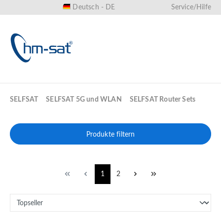
Deutsch - DE
Service/Hilfe
alt springen
SELFSAT
SELFSAT 5G und WLAN
SELFSAT Router Sets
Produkte filtern
1
2