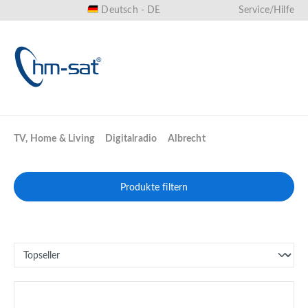
Deutsch - DE
Service/Hilfe
alt springen
TV, Home & Living
Digitalradio
Albrecht
Produkte filtern