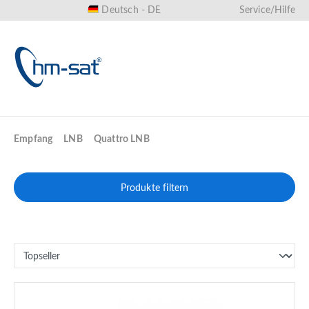
Deutsch - DE
Service/Hilfe
alt springen
Empfang
LNB
Quattro LNB
Produkte filtern