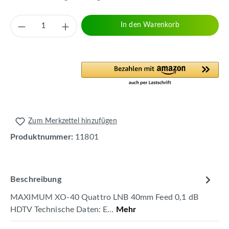
Produkt Anzahl: Gib den gewünschten Wert 
In den Warenkorb
Zum Merkzettel hinzufügen
Produktnummer:
11801
Beschreibung
MAXIMUM XO-40 Quattro LNB 40mm Feed 0,1 dB
HDTV Technische Daten: E…
Mehr