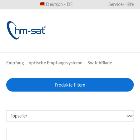
Deutsch - DE
Service/Hilfe
alt springen
Empfang
optische Empfangssysteme
SwitchBlade
Produkte filtern