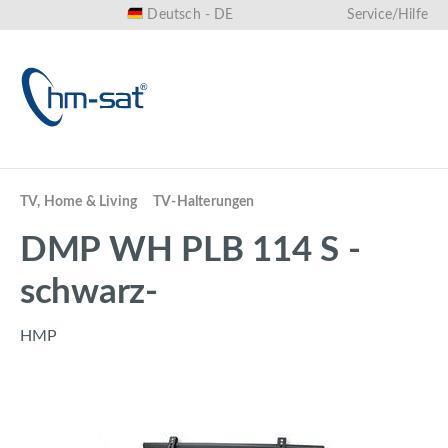
Deutsch - DE
Service/Hilfe
alt springen
TV, Home & Living
TV-Halterungen
DMP WH PLB 114 S -
schwarz-
HMP
Bildergalerie überspringen