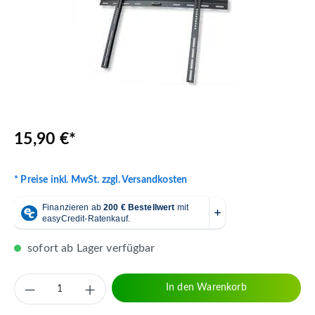
15,90 €*
* Preise inkl. MwSt. zzgl. Versandkosten
sofort ab Lager verfügbar
Produkt Anzahl: Gib den gewünschten Wert 
In den Warenkorb