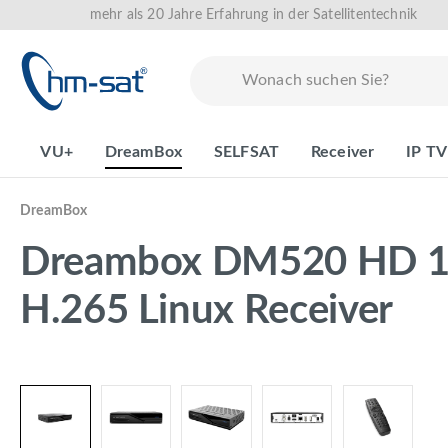
mehr als 20 Jahre Erfahrung in der Satellitentechnik
springen
Zur Hauptnavigation springen
VU+
DreamBox
SELFSAT
Receiver
IP TV
DreamBox
Dreambox DM520 HD 1x
H.265 Linux Receiver
Bildergalerie überspringen