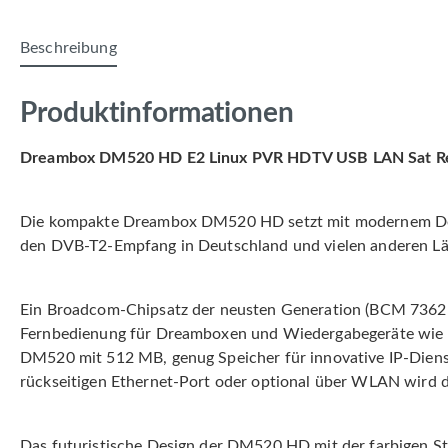
Beschreibung
Produktinformationen
Dreambox DM520 HD E2 Linux PVR HDTV USB LAN Sat Re
Die kompakte Dreambox DM520 HD setzt mit modernem Desig
den DVB-T2-Empfang in Deutschland und vielen anderen Län
Ein Broadcom-Chipsatz der neusten Generation (BCM 73625)
Fernbedienung für Dreamboxen und Wiedergabegeräte wie Fe
DM520 mit 512 MB, genug Speicher für innovative IP-Dienst
rückseitigen Ethernet-Port oder optional über WLAN wird 
Das futuristische Design der DM520 HD mit der farbigen St