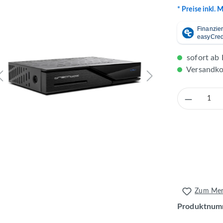
* Preise inkl. 
sofort ab 
Versandkos
Produkt 
Zum Merk
Produktnum