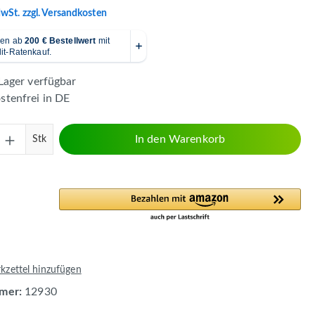
MwSt. zzgl. Versandkosten
Lager verfügbar
tenfrei in DE
Anzahl: Gib den gewünschten Wert ein ode
In den Warenkorb
Stk
zettel hinzufügen
mer:
12930