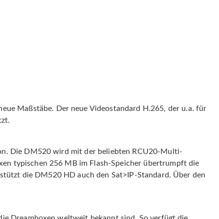
ue Maßstäbe. Der neue Videostandard H.265, der u.a. für
zt.
ion. Die DM520 wird mit der beliebten RCU20-Multi-
xen typischen 256 MB im Flash-Speicher übertrumpft die
terstützt die DM520 HD auch den Sat>IP-Standard. Über den
die Dreamboxen weltweit bekannt sind. So verfügt die