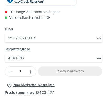
Für lange Zeit nicht verfügbar
Versandkostenfrei in DE
auswählen
Tuner
auswählen
Festplattengröße
Produkt Anzahl: Gib den gewünschten Wert 
In den Warenkorb
Zum Merkzettel hinzufügen
Produktnummer:
13133-227