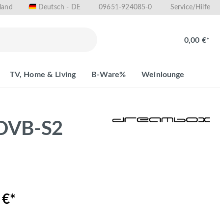
land
09651-924085-0
Deutsch - DE
Service/Hilfe
0,00 €*
TV, Home & Living
B-Ware%
Weinlounge
DVB-S2
 €*