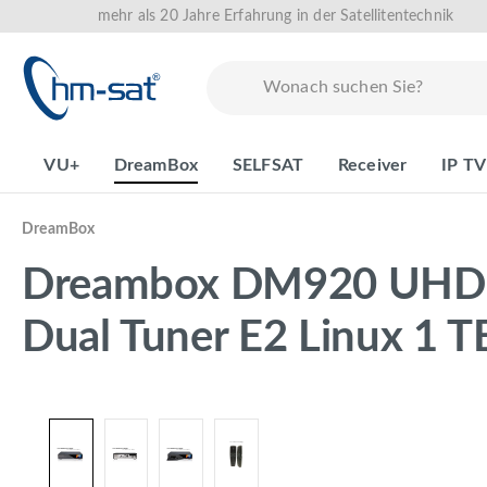
mehr als 20 Jahre Erfahrung in der Satellitentechnik
springen
Zur Hauptnavigation springen
VU+
DreamBox
SELFSAT
Receiver
IP TV
DreamBox
Dreambox DM920 UHD 4
Dual Tuner E2 Linux 1 
Bildergalerie überspringen