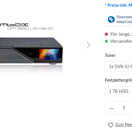
* Preise inkl. 
Für lange 
Versandkos
auswähl
Tuner
Festplattengr
Produkt 
Zum Merk