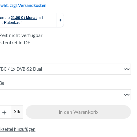
MwSt. zzgl. Versandkosten
Zeit nicht verfügbar
tenfrei in DE
en
auswählen
öße
Anzahl: Gib den gewünschten Wert ein ode
Stk
In den Warenkorb
zettel hinzufügen