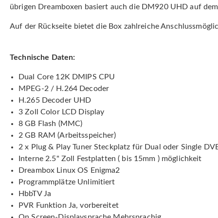
übrigen Dreamboxen basiert auch die DM920 UHD auf dem 
Auf der Rückseite bietet die Box zahlreiche Anschlussmögli
Technische Daten:
Dual Core 12K DMIPS CPU
MPEG-2 / H.264 Decoder
H.265 Decoder UHD
3 Zoll Color LCD Display
8 GB Flash (MMC)
2 GB RAM (Arbeitsspeicher)
2 x Plug & Play Tuner Steckplatz für Dual oder Single 
Interne 2.5" Zoll Festplatten ( bis 15mm ) möglichkeit
Dreambox Linux OS Enigma2
Programmplätze Unlimitiert
HbbTV Ja
PVR Funktion Ja, vorbereitet
On Screen-Displaysprache Mehrsprachig