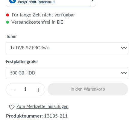
Für lange Zeit nicht verfügbar
Versandkostenfrei in DE
auswählen
Tuner
auswählen
Festplattengröße
Produkt Anzahl: Gib den gewünschten Wert 
In den Warenkorb
Zum Merkzettel hinzufügen
Produktnummer:
13135-211