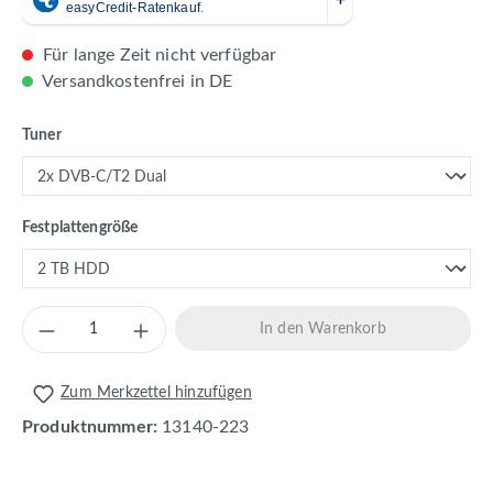
Für lange Zeit nicht verfügbar
Versandkostenfrei in DE
auswählen
Tuner
auswählen
Festplattengröße
Produkt Anzahl: Gib den gewünschten Wert 
In den Warenkorb
Zum Merkzettel hinzufügen
Produktnummer:
13140-223