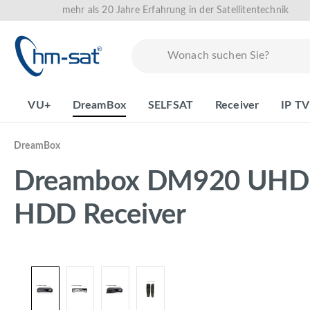
mehr als 20 Jahre Erfahrung in der Satellitentechnik
springen
Zur Hauptnavigation springen
VU+
DreamBox
SELFSAT
Receiver
IP TV
DreamBox
Dreambox DM920 UHD 4K
HDD Receiver
Bildergalerie überspringen