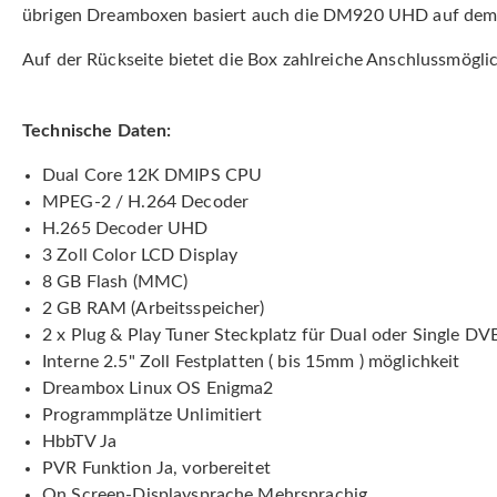
übrigen Dreamboxen basiert auch die DM920 UHD auf dem 
Auf der Rückseite bietet die Box zahlreiche Anschlussmögli
Technische Daten:
Dual Core 12K DMIPS CPU
MPEG-2 / H.264 Decoder
H.265 Decoder UHD
3 Zoll Color LCD Display
8 GB Flash (MMC)
2 GB RAM (Arbeitsspeicher)
2 x Plug & Play Tuner Steckplatz für Dual oder Single 
Interne 2.5" Zoll Festplatten ( bis 15mm ) möglichkeit
Dreambox Linux OS Enigma2
Programmplätze Unlimitiert
HbbTV Ja
PVR Funktion Ja, vorbereitet
On Screen-Displaysprache Mehrsprachig