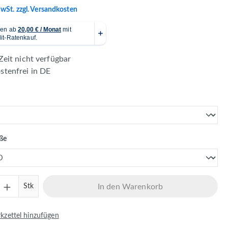
MwSt. zzgl. Versandkosten
Zeit nicht verfügbar
tenfrei in DE
en
auswählen
öße
Anzahl: Gib den gewünschten Wert ein ode
Stk
In den Warenkorb
zettel hinzufügen