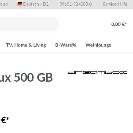
land
09651-924085-0
Deutsch - DE
Service/Hilfe
0,00 €*
TV, Home & Living
B-Ware%
Weinlounge
ux 500 GB
 €*