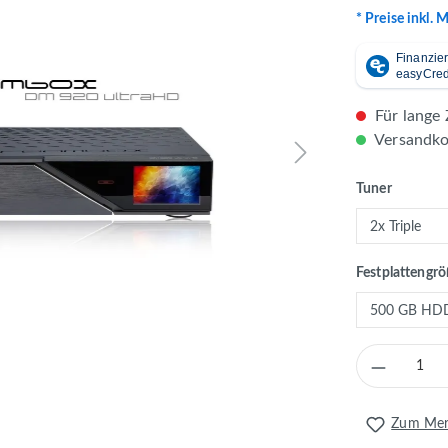
* Preise inkl. 
Für lange 
Versandkos
auswähl
Tuner
Festplattengr
Produkt 
Zum Merk