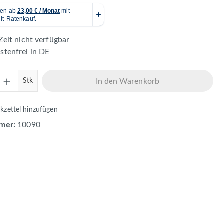
Zeit nicht verfügbar
tenfrei in DE
Anzahl: Gib den gewünschten Wert ein ode
Stk
In den Warenkorb
zettel hinzufügen
mer:
10090