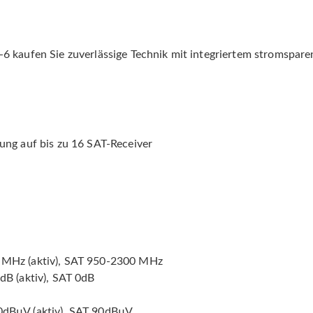
 kaufen Sie zuverlässige Technik mit integriertem stromsparen
lung auf bis zu 16 SAT-Receiver
2 MHz (aktiv), SAT 950-2300 MHz
dB (aktiv), SAT 0dB
90dBµV (aktiv), SAT 90dBµV