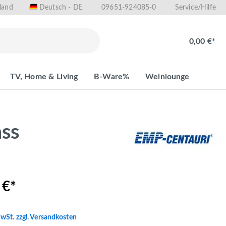
land
09651-924085-0
Deutsch - DE
Service/Hilfe
0,00 €*
TV, Home & Living
B-Ware%
Weinlounge
ass
 €*
MwSt. zzgl. Versandkosten