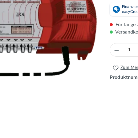
Für lange 
Versandkos
Produkt 
Zum Merk
Produktnum