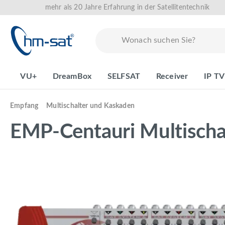
mehr als 20 Jahre Erfahrung in der Satellitentechnik
springen
Zur Hauptnavigation springen
VU+
DreamBox
SELFSAT
Receiver
IP TV
Empfang
Multischalter und Kaskaden
EMP-Centauri Multischal
Bildergalerie überspringen