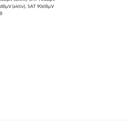
8dBµV (aktiv), SAT 90dBµV
NB