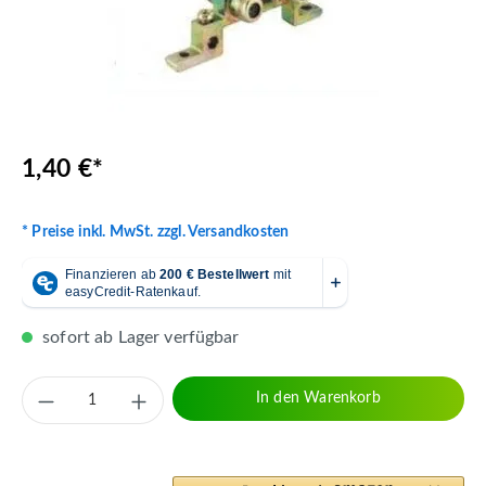
1,40 €*
* Preise inkl. MwSt. zzgl. Versandkosten
sofort ab Lager verfügbar
Produkt Anzahl: Gib den gewünschten Wert 
In den Warenkorb