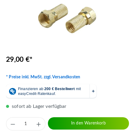
29,00 €*
* Preise inkl. MwSt. zzgl. Versandkosten
sofort ab Lager verfügbar
Produkt Anzahl: Gib den gewünschten Wert 
In den Warenkorb