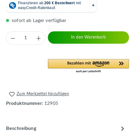
sofort ab Lager verfügbar
Produkt Anzahl: Gib den gewünschten Wert 
In den Warenkorb
Zum Merkzettel hinzufügen
Produktnummer:
12905
Beschreibung