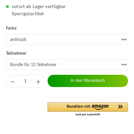
sofort ab Lager verfügbar
Sperrgutartikel
auswählen
Farbe
auswählen
Teilnehmer
Produkt Anzahl: Gib den gewünschten Wert 
In den Warenkorb