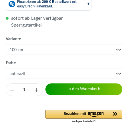
sofort ab Lager verfügbar
Sperrgutartikel
auswählen
Variante
auswählen
Farbe
Produkt Anzahl: Gib den gewünschten Wert 
In den Warenkorb