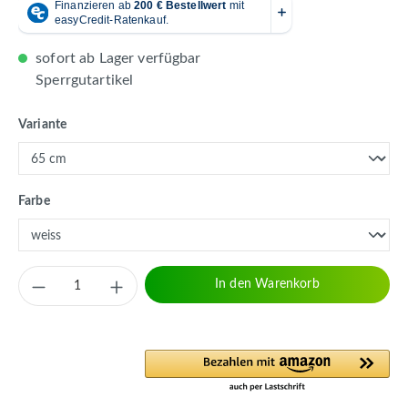
sofort ab Lager verfügbar
Sperrgutartikel
auswählen
Variante
auswählen
Farbe
Produkt Anzahl: Gib den gewünschten Wert 
In den Warenkorb