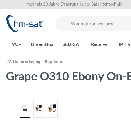
mehr als 20 Jahre Erfahrung in der Satellitentechnik
springen
Zur Hauptnavigation springen
VU+
DreamBox
SELFSAT
Receiver
IP TV
TV, Home & Living
Kopfhörer
Grape O310 Ebony On-E
Bildergalerie überspringen