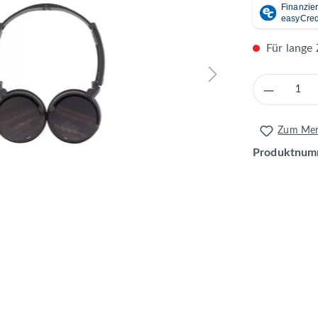
Für lange 
Produkt 
Zum Merk
Produktnum