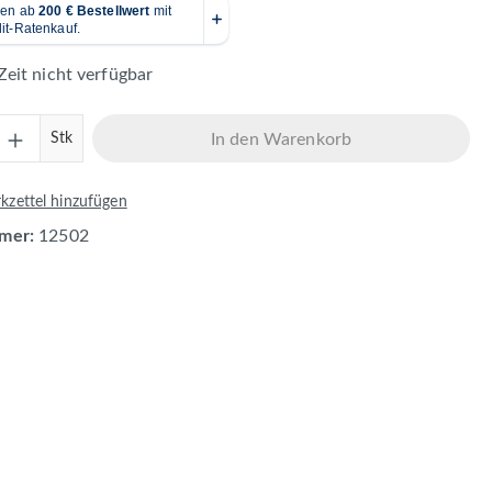
Zeit nicht verfügbar
Anzahl: Gib den gewünschten Wert ein ode
Stk
In den Warenkorb
zettel hinzufügen
mer:
12502