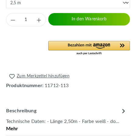
Produkt Anzahl: Gib den gewünschten Wert 
In den Warenkorb
Zum Merkzettel hinzufügen
Produktnummer:
11712-113
Beschreibung
Technische Daten: - Länge 2,50m - Farbe weiß - do…
Mehr