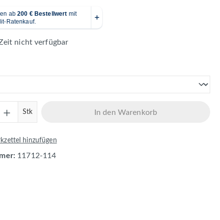
Zeit nicht verfügbar
en
Anzahl: Gib den gewünschten Wert ein ode
Stk
In den Warenkorb
zettel hinzufügen
mer:
11712-114