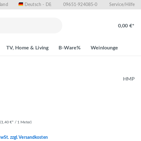
land
09651-924085-0
Deutsch - DE
Service/Hilfe
0,00 €*
TV, Home & Living
B-Ware%
Weinlounge
HMP
r
(1,40 €* / 1 Meter)
MwSt. zzgl. Versandkosten