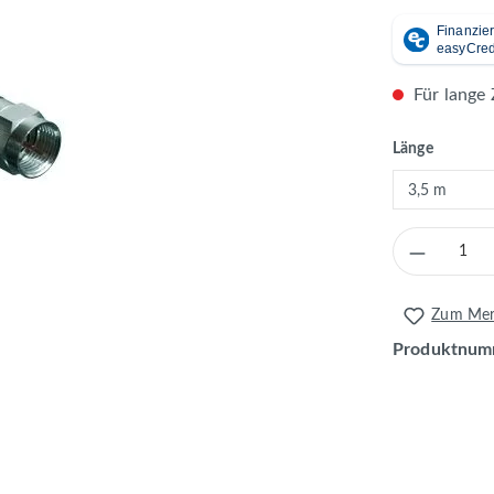
Für lange 
auswähl
Länge
Produkt 
Zum Merk
Produktnum