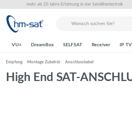
mehr als 20 Jahre Erfahrung in der Satellitentechnik
springen
Zur Hauptnavigation springen
VU+
DreamBox
SELFSAT
Receiver
IP TV
Empfang
Montage Zubehör
Anschlusskabel
High End SAT-ANSCHL
Bildergalerie überspringen