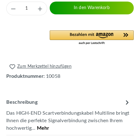
Produkt Anzahl: Gib den gewünschten Wert 
In den Warenkorb
Zum Merkzettel hinzufügen
Produktnummer:
10058
Beschreibung
Das HIGH-END Scartverbindungskabel Multiline bringt
Ihnen die perfekte Signalverbindung zwischen Ihrem
hochwertig…
Mehr