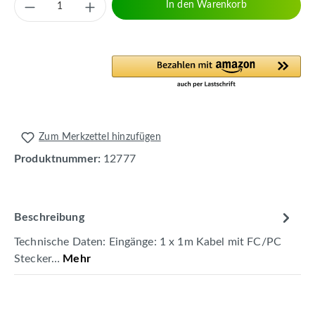
Produkt Anzahl: Gib den gewünschten Wert 
In den Warenkorb
Zum Merkzettel hinzufügen
Produktnummer:
12777
Beschreibung
Technische Daten: Eingänge: 1 x 1m Kabel mit FC/PC
Stecker…
Mehr