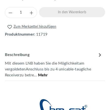
Produkt Anzahl: Gib den gewünschten Wert 
In den Warenkorb
Zum Merkzettel hinzufügen
Produktnummer:
11719
Beschreibung
Mit diesem LNB haben Sie die Möglichkeitam
vergoldetenAnschluss bis zu 4 unicable-taugliche
Receiverzu betre…
Mehr