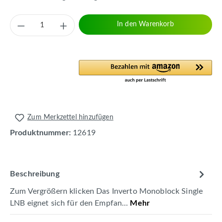
Produkt Anzahl: Gib den gewünschten Wert 
In den Warenkorb
Zum Merkzettel hinzufügen
Produktnummer:
12619
Beschreibung
Zum Vergrößern klicken Das Inverto Monoblock Single
LNB eignet sich für den Empfan…
Mehr