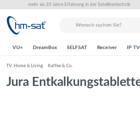
mehr als 20 Jahre Erfahrung in der Satellitentechnik
springen
Zur Hauptnavigation springen
VU+
DreamBox
SELFSAT
Receiver
IP TV
TV, Home & Living
Kaffee & Co.
Jura Entkalkungstablett
Bildergalerie überspringen