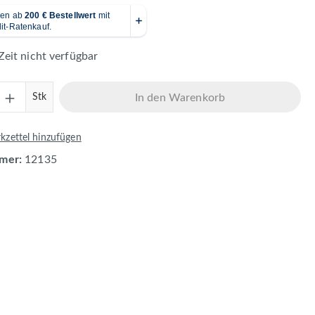
Zeit nicht verfügbar
Anzahl: Gib den gewünschten Wert ein ode
Stk
In den Warenkorb
zettel hinzufügen
mer:
12135