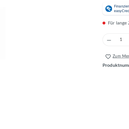
Für lange 
Produkt 
Zum Merk
Produktnum