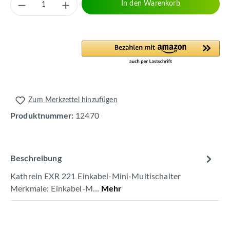
Produkt Anzahl: Gib den gewünschten Wert 
In den Warenkorb
Zum Merkzettel hinzufügen
Produktnummer:
12470
Beschreibung
Kathrein EXR 221 Einkabel-Mini-Multischalter
Merkmale: Einkabel-M…
Mehr