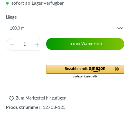
sofort ab Lager verfügbar
auswählen
Länge
Produkt Anzahl: Gib den gewünschten Wert 
In den Warenkorb
Zum Merkzettel hinzufügen
Produktnummer:
12703-125