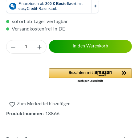
sofort ab Lager verfügbar
Versandkostenfrei in DE
Produkt Anzahl: Gib den gewünschten Wert 
In den Warenkorb
Zum Merkzettel hinzufügen
Produktnummer:
13866